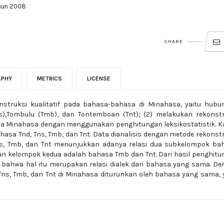
ahun 2008
SHARE
APHY
METRICS
LICENSE
konstruksi kualitatif pada bahasa-bahasa di Minahasa, yaitu hub
s),Tombulu (Tmb), dan Tontemboan (Tnt); (2) melakukan rekonstr
a Minahasa dengan menggunakan penghitungan leksikostatistik. K
hasa Tnd, Tns, Tmb, dan Tnt. Data dianalisis dengan metode rekonst
, Tns, Tmb, dan Tnt menunjukkan adanya relasi dua subkelompok ba
n kelompok kedua adalah bahasa Tmb dan Tnt. Dari hasil penghit
n bahwa hal itu merupakan relasi dialek dari bahasa yang sama. D
ns, Tmb, dan Tnt di Minahasa diturunkan oleh bahasa yang sama, 