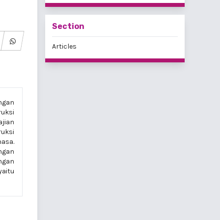
Section
Articles
ungan
uksi
ajian
ruksi
hasa.
ungan
engan
yaitu