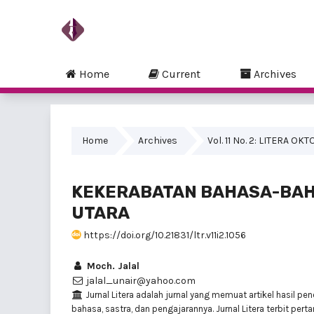
Home
Current
Archives
Home
Archives
Vol. 11 No. 2: LITERA OK
KEKERABATAN BAHASA-BAHA
UTARA
https://doi.org/10.21831/ltr.v11i2.1056
Moch. Jalal
jalal_unair@yahoo.com
Jurnal Litera adalah jurnal yang memuat artikel hasil pene
bahasa, sastra, dan pengajarannya. Jurnal Litera terbit pert