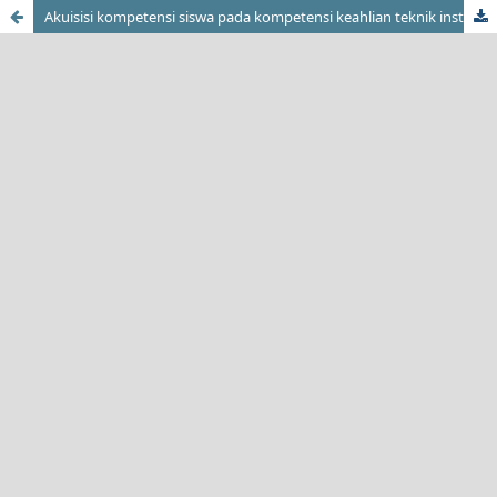
Akuisisi kompetensi siswa pada kompetensi keahlian teknik instalasi tenaga listrik melalui praktik kerja industri