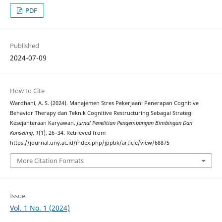
PDF
Published
2024-07-09
How to Cite
Wardhani, A. S. (2024). Manajemen Stres Pekerjaan: Penerapan Cognitive
Behavior Therapy dan Teknik Cognitive Restructuring Sebagai Strategi
Kesejahteraan Karyawan.
Jurnal Penelitian Pengembangan Bimbingan Dan
Konseling
,
1
(1), 26–34. Retrieved from
https://journal.uny.ac.id/index.php/jppbk/article/view/68875
More Citation Formats
Issue
Vol. 1 No. 1 (2024)