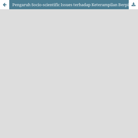
Pengaruh Socio-scientific Issues terhadap Keterampilan Berpikir Kritis Siswa pada Materi Bumi Berubah