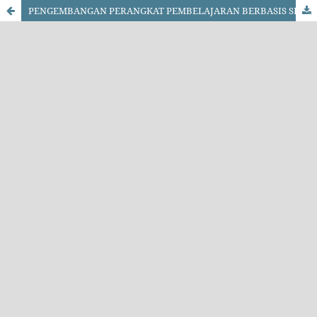
PENGEMBANGAN PERANGKAT PEMBELAJARAN BERBASIS SETS UNTUK MENINGKATKAN MOTIVASI DAN MENUMBUHKAN SIKAP PEDULI LINGKUNGAN