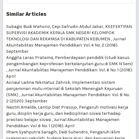
Similar Articles
Subagio Budi Wahono, Cepi Safrudin Abdul Jabar,
KEEFEKTIFAN
SUPERVISI AKADEMIK KEPALA SMK NEGERI KELOMPOK
TEKNOLOGI DAN REKAYASA DI KABUPATEN KEBUMEN
,
Jurnal
Akuntabilitas Manajemen Pendidikan: Vol. 4 No. 2 (2016):
September
Anggita Laras Pratama,
Pemberdayaan pendidik (studi kasus
pengembangan keprofesian berkelanjutan guru di SMK N Seni)
,
Jurnal Akuntabilitas Manajemen Pendidikan: Vol. 6 No. 1 (2018):
April
Asnaul Lailina Nikmatuz Zahrok,
Implementasi sistem
penjaminan mutu internal di Sekolah Menengah Kejuruan
(SMK)
,
Jurnal Akuntabilitas Manajemen Pendidikan: Vol. 8 No.
2 (2020): September
Nastiti Amalda, Lantip Diat Prasojo,
Pengaruh motivasi kerja
guru, disiplin kerja guru, dan kedisiplinan siswa terhadap
prestasi belajar siswa
,
Jurnal Akuntabilitas Manajemen
Pendidikan: Vol. 6 No. 1 (2018): April
Ilham Syahputra Saragih, Dedi Suhendro,
Pengaruh iklim
organisasi sekolah, budaya kerja guru, dan kepuasan kerja