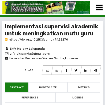
Implementasi supervisi akademik
untuk meningkatkan mutu guru
https://doi.org/10.21831/amp.v7i1.22276
Erfy Melany Lalupanda
erfylalupanda@gmail.com
Universitas Kristen Wira Wacana Sumba, Indonesia
SHARE
ABSTRACT
HOW TO CITE
METRICS
REFERENCES
LICENSE