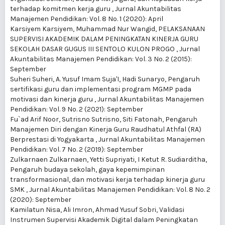
terhadap komitmen kerja guru
,
Jurnal Akuntabilitas
Manajemen Pendidikan: Vol. 8 No. 1 (2020): April
Karsiyem Karsiyem, Muhammad Nur Wangid,
PELAKSANAAN
SUPERVISI AKADEMIK DALAM PENINGKATAN KINERJA GURU
SEKOLAH DASAR GUGUS III SENTOLO KULON PROGO
,
Jurnal
Akuntabilitas Manajemen Pendidikan: Vol. 3 No. 2 (2015):
September
Suheri Suheri, A. Yusuf Imam Suja'I, Hadi Sunaryo,
Pengaruh
sertifikasi guru dan implementasi program MGMP pada
motivasi dan kinerja guru
,
Jurnal Akuntabilitas Manajemen
Pendidikan: Vol. 9 No. 2 (2021): September
Fu`ad Arif Noor, Sutrisno Sutrisno, Siti Fatonah,
Pengaruh
Manajemen Diri dengan Kinerja Guru Raudhatul Athfal (RA)
Berprestasi di Yogyakarta
,
Jurnal Akuntabilitas Manajemen
Pendidikan: Vol. 7 No. 2 (2019): September
Zulkarnaen Zulkarnaen, Yetti Supriyati, I Ketut R. Sudiarditha,
Pengaruh budaya sekolah, gaya kepemimpinan
transformasional, dan motivasi kerja terhadap kinerja guru
SMK
,
Jurnal Akuntabilitas Manajemen Pendidikan: Vol. 8 No. 2
(2020): September
Kamilatun Nisa, Ali Imron, Ahmad Yusuf Sobri,
Validasi
Instrumen Supervisi Akademik Digital dalam Peningkatan