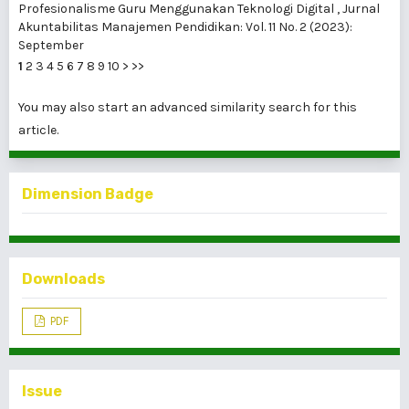
Profesionalisme Guru Menggunakan Teknologi Digital
,
Jurnal
Akuntabilitas Manajemen Pendidikan: Vol. 11 No. 2 (2023):
September
1
2
3
4
5
6
7
8
9
10
>
>>
You may also
start an advanced similarity search
for this
article.
Dimension Badge
Downloads
PDF
Issue