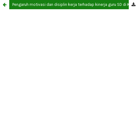
Pengaruh motivasi dan disiplin kerja terhadap kinerja guru SD di Kabupaten Cilacap