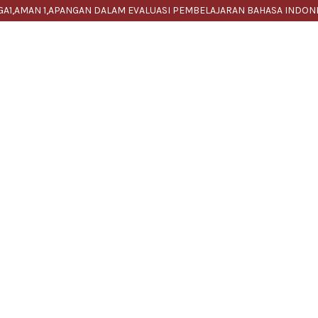
A1,AMAN 1,APANGAN DALAM EVALUASI PEMBELAJARAN BAHASA INDON