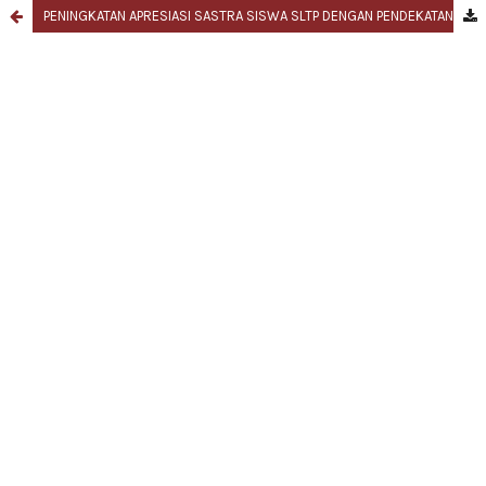
PENINGKATAN APRESIASI SASTRA SISWA SLTP DENGAN PENDEKATAN RESEPSI SASTRA