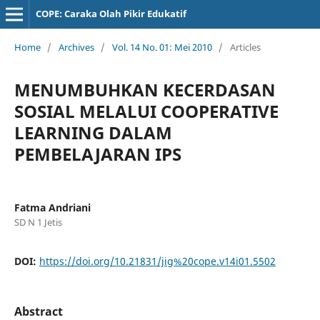
COPE: Caraka Olah Pikir Edukatif
Home
/
Archives
/
Vol. 14 No. 01: Mei 2010
/
Articles
MENUMBUHKAN KECERDASAN
SOSIAL MELALUI COOPERATIVE
LEARNING DALAM
PEMBELAJARAN IPS
Fatma Andriani
SD N 1 Jetis
DOI:
https://doi.org/10.21831/jig%20cope.v14i01.5502
Abstract