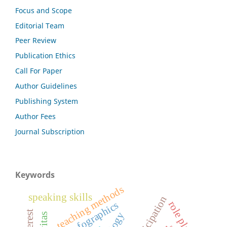
Focus and Scope
Editorial Team
Peer Review
Publication Ethics
Call For Paper
Author Guidelines
Publishing System
Author Fees
Journal Subscription
Keywords
teaching methods
speaking skills
role play
infographics