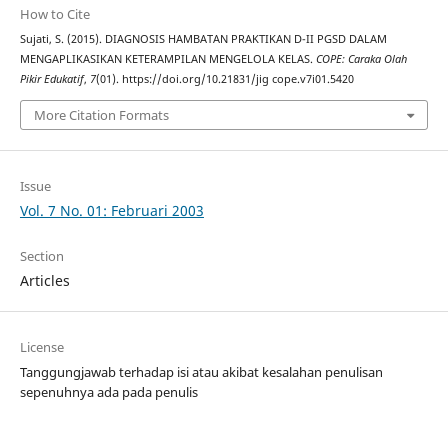
How to Cite
Sujati, S. (2015). DIAGNOSIS HAMBATAN PRAKTIKAN D-II PGSD DALAM
MENGAPLIKASIKAN KETERAMPILAN MENGELOLA KELAS.
COPE: Caraka Olah
Pikir Edukatif
,
7
(01). https://doi.org/10.21831/jig cope.v7i01.5420
More Citation Formats
Issue
Vol. 7 No. 01: Februari 2003
Section
Articles
License
Tanggungjawab terhadap isi atau akibat kesalahan penulisan
sepenuhnya ada pada penulis