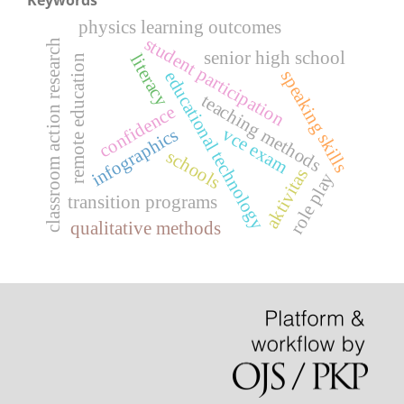
Keywords
physics learning outcomes
student participation
classroom action research
senior high school
literacy
remote education
speaking skills
educational technology
teaching methods
confidence
vce exam
infographics
schools
aktivitas
role play
transition programs
qualitative methods