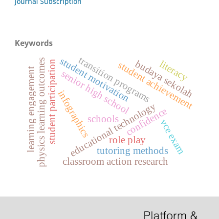
Journal Subscription
Keywords
transition programs
student motivation
physics learning outcomes
budaya sekolah
literacy
student participation
student achievement
learning engagement
senior high school
infographics
educational technology
confidence
schools
vce exam
role play
tutoring methods
classroom action research