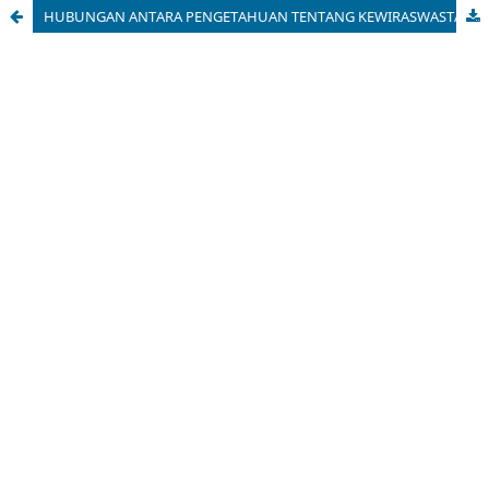
HUBUNGAN ANTARA PENGETAHUAN TENTANG KEWIRASWASTAAN DAN DUKUNGAN ORANGTUA DENGAN MINAT BERWIRASWASTA 2 PADA SISWA SMK NEGERI 2 WONOSARI