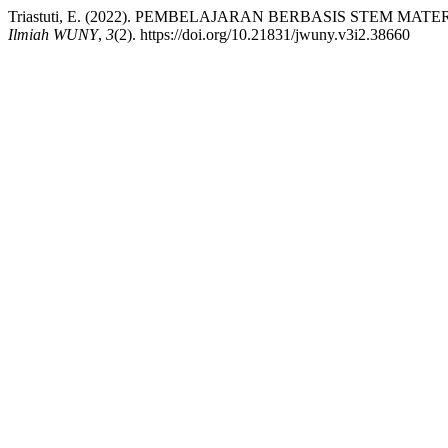
Triastuti, E. (2022). PEMBELAJARAN BERBASIS STEM
Ilmiah WUNY
,
3
(2). https://doi.org/10.21831/jwuny.v3i2.38660