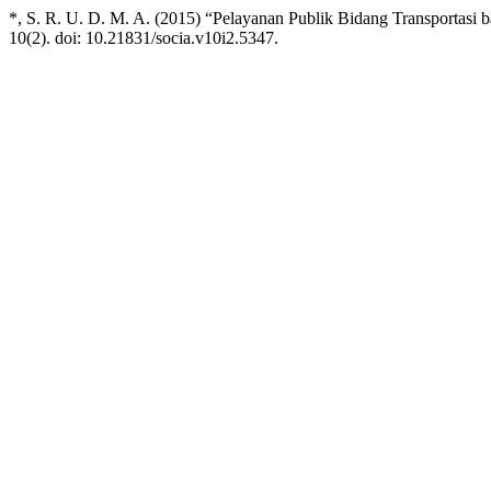
*, S. R. U. D. M. A. (2015) “Pelayanan Publik Bidang Transportasi 
10(2). doi: 10.21831/socia.v10i2.5347.