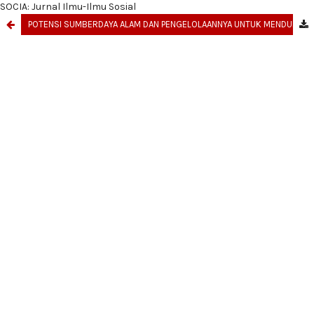
SOCIA: Jurnal Ilmu-Ilmu Sosial
POTENSI SUMBERDAYA ALAM DAN PENGELOLAANNYA UNTUK MENDUKUNG KEHIDUPAN SOSIAL MASYARAKAT ADAT KAWASAN GUNUNG BATUR BANGLI