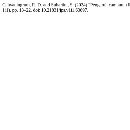
Cahyaningrum, R. D. and Suhartini, S. (2024) “Pengaruh campuran l
1(1), pp. 13–22. doi: 10.21831/jps.v1i1.63897.