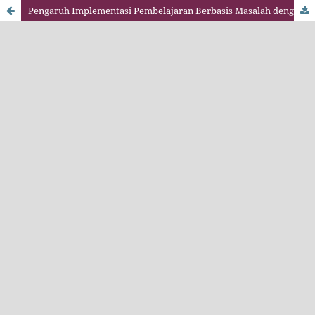
Pengaruh Implementasi Pembelajaran Berbasis Masalah dengan Model TAI dan TPS terhadap Hasil Belajar Matematika