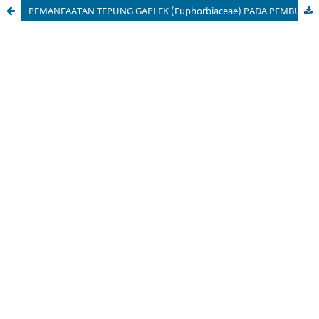
PEMANFAATAN TEPUNG GAPLEK (Euphorbiaceae) PADA PEMBUATAN BOLU GULUNG TIWUL SEBAGAI OLEH-OLEH KHAS WONOGIRI