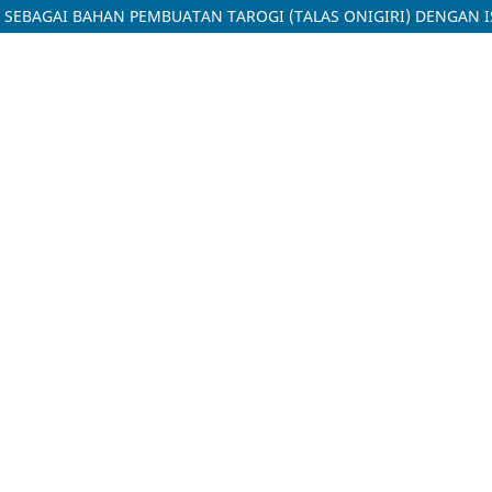
oot) SEBAGAI BAHAN PEMBUATAN TAROGI (TALAS ONIGIRI) DENGA