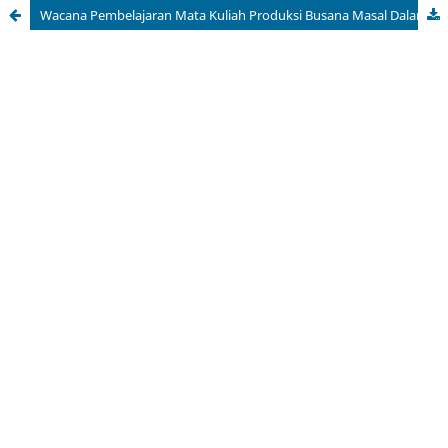
Wacana Pembelajaran Mata Kuliah Produksi Busana Masal Dalam Pembentukan Jiwa Wirausaha Untuk Menunjang Pengembangan Industri Kreatif