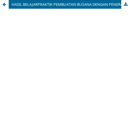
HASIL BELAJARPRAKTIK PEMBUATAN BUSANA DENGAN PENERAPAN METODE PEMBELAJARAN TUTOR SEBAYA DI PRODI D3 TATA BUSANA UNIVERSITAS NEGERI MALANG