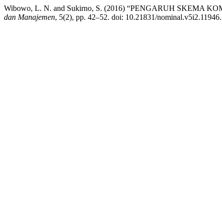
Wibowo, L. N. and Sukirno, S. (2016) “PENGARUH SK
dan Manajemen
, 5(2), pp. 42–52. doi: 10.21831/nominal.v5i2.11946.