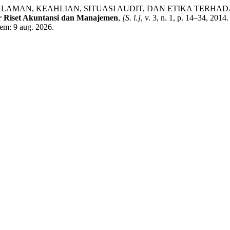
ALAMAN, KEAHLIAN, SITUASI AUDIT, DAN ETIKA TERHADAP
r Riset Akuntansi dan Manajemen
,
[S. l.]
, v. 3, n. 1, p. 14–34, 20
 em: 9 aug. 2026.