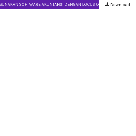
PENGARUH KARAKTERISTIK TIPE KEPRIBADIAN DAN IPK TERHADAP KECEMASAN BERKOMPUTER MAHASISWA AKUNTANSI DALAM MENGGUNAKAN SOFTWARE AKUNTANSI DENGAN LOCUS OF CONTROL SEBAGAI VARIABEL MODERASI
Download