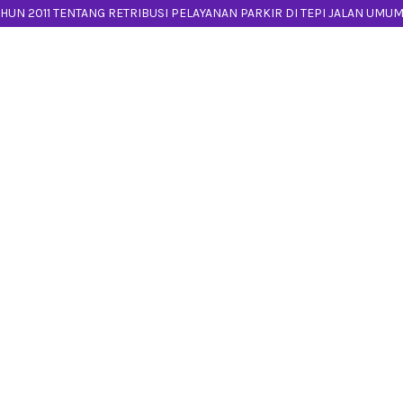
UN 2011 TENTANG RETRIBUSI PELAYANAN PARKIR DI TEPI JALAN UMU