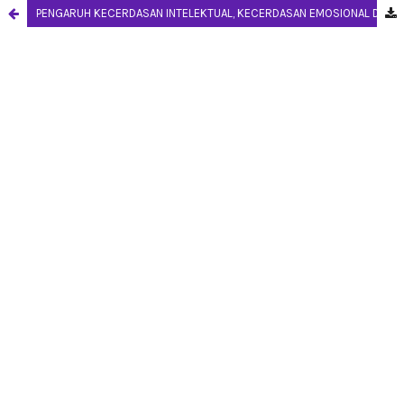
PENGARUH KECERDASAN INTELEKTUAL, KECERDASAN EMOSIONAL DAN KECERDASAN SPIRITUAL TERHADAP SIKAP ETIS MAHASISWA AKUNTANSI (Studi Empiris Pada Mahasiswa Prodi Akuntansi Universitas Negeri Yogyakarta)