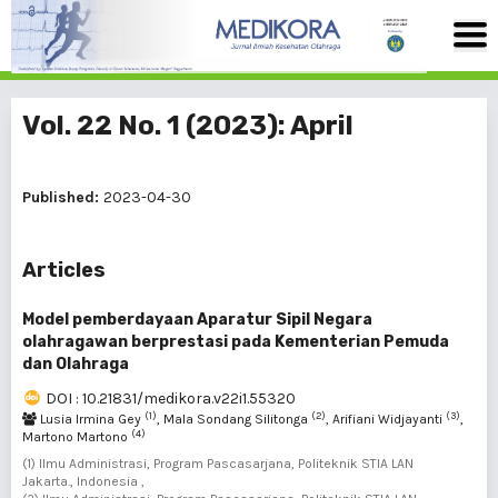
Vol. 22 No. 1 (2023): April
Published:
2023-04-30
Articles
Model pemberdayaan Aparatur Sipil Negara
olahragawan berprestasi pada Kementerian Pemuda
dan Olahraga
DOI : 10.21831/medikora.v22i1.55320
(1)
(2)
(3)
Lusia Irmina Gey
, Mala Sondang Silitonga
, Arifiani Widjayanti
,
(4)
Martono Martono
(1) Ilmu Administrasi, Program Pascasarjana, Politeknik STIA LAN
Jakarta., Indonesia ,