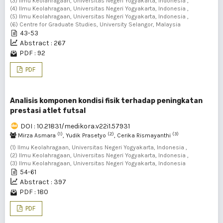
(3) Ilmu Keolahragaan, Universitas Negeri Yogyakarta, Indonesia ,
(4) Ilmu Keolahragaan, Universitas Negeri Yogyakarta, Indonesia ,
(5) Ilmu Keolahragaan, Universitas Negeri Yogyakarta, Indonesia ,
(6) Centre for Graduate Studies, University Selangor, Malaysia
43-53
Abstract : 267
PDF : 92
PDF
Analisis komponen kondisi fisik terhadap peningkatan
prestasi atlet futsal
DOI : 10.21831/medikora.v22i1.57931
(1)
(2)
(3)
Mirza Asmara
, Yudik Prasetyo
, Cerika Rismayanthi
(1) Ilmu Keolahragaan, Universitas Negeri Yogyakarta, Indonesia ,
(2) Ilmu Keolahragaan, Universitas Negeri Yogyakarta, Indonesia ,
(3) Ilmu Keolahragaan, Universitas Negeri Yogyakarta, Indonesia
54-61
Abstract : 397
PDF : 180
PDF