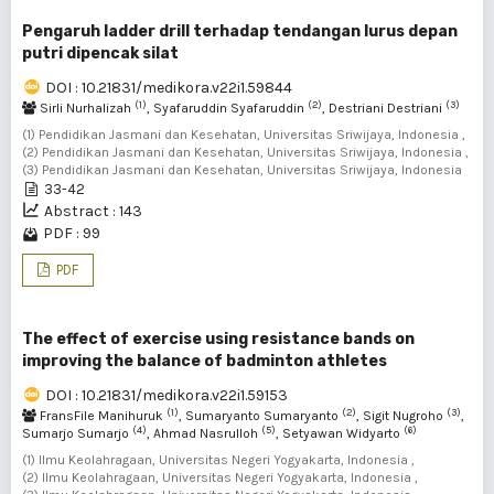
Pengaruh ladder drill terhadap tendangan lurus depan
putri dipencak silat
DOI : 10.21831/medikora.v22i1.59844
(1)
(2)
(3)
Sirli Nurhalizah
, Syafaruddin Syafaruddin
, Destriani Destriani
(1) Pendidikan Jasmani dan Kesehatan, Universitas Sriwijaya, Indonesia ,
(2) Pendidikan Jasmani dan Kesehatan, Universitas Sriwijaya, Indonesia ,
(3) Pendidikan Jasmani dan Kesehatan, Universitas Sriwijaya, Indonesia
33-42
Abstract : 143
PDF : 99
PDF
The effect of exercise using resistance bands on
improving the balance of badminton athletes
DOI : 10.21831/medikora.v22i1.59153
(1)
(2)
(3)
FransFile Manihuruk
, Sumaryanto Sumaryanto
, Sigit Nugroho
,
(4)
(5)
(6)
Sumarjo Sumarjo
, Ahmad Nasrulloh
, Setyawan Widyarto
(1) Ilmu Keolahragaan, Universitas Negeri Yogyakarta, Indonesia ,
(2) Ilmu Keolahragaan, Universitas Negeri Yogyakarta, Indonesia ,