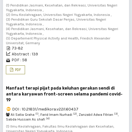
(1) Pendidikan Jasmani, Kesehatan, dan Rekreasi, Universitas Negeri
Yogyakarta, Indonesia ,
(2) Ilmu Keolahragaan, Universitas Negeri Yogyakarta, Indonesia ,
(3) Pendidikan Guru Sekolah Dasar Penjas, Universitas Negeri
Yogyakarta, Indonesia ,
(4) Pendidikan Jasmani, Kesehatan, dan Rekreasi, Universitas Negeri
Yogyakarta, Indonesia ,
(5) Departement Physical Activity and Health, Friedich Alexander
Universitat, Germany
73-82
Abstract : 139
PDF : 58
PDF
Manfaat terapi pijat pada keluhan gerakan sendi di
antara karyawan front-screen selama pandemi covid-
19
DOI : 10.21831/medikora.v22i1.60437
(1)
(2)
(3)
Ali Satia Graha
, Farid Imam Nurhadi
, Zanzabil Adwa Fitrian
,
(4)
Sabda Hussain As shafi
(1) Ilmu Keolahragaan, Fakultas Ilmu Keolahragaan dan Kesehatan,
Universitas Negeri Yogyakarta, Indonesia ,