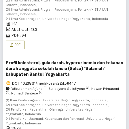
(2) Ilmu Administrasi, Program Pascasarjana, Politeknik STIA LAN
Jakarta., Indonesia ,
(3) Ilmu Administrasi, Program Pascasarjana, Politeknik STIA LAN
Jakarta., Indonesia ,
(4) Ilmu Keolahragaan, Universitas Negeri Yogyakarta., Indonesia
1-12
Abstract : 135
PDF : 94
PDF
Profil kolesterol, gula darah, hyperuricemia dan tekanan
darah anggota sekolah lansia (Salsa) "Salamah"
kabupaten Bantul, Yogyakarta
DOI : 10.21831/medikora.v22i1.56447
(1)
(2)
Fatkurahman Arjuna
, Sulistiyono Sulistiyono
, Nawan Primasoni
(3)
(4)
, Nurhadi Santoso
(1) Ilmu Keolahragaan, Universitas Negeri Yogyakarta, Indonesia ,
(2) Ilmu Keolahragaan, Universitas Negeri Yogyakarta, Indonesia ,
(3) Pendidikan Kepelatihan Olahraga, Universitas Negeri
Yogyakarta, Indonesia ,
(4) Pendidikan Jasmani, Kesehatan dan Rekreasi, Universitas Negeri
Yogyakarta, Indonesia
13-24