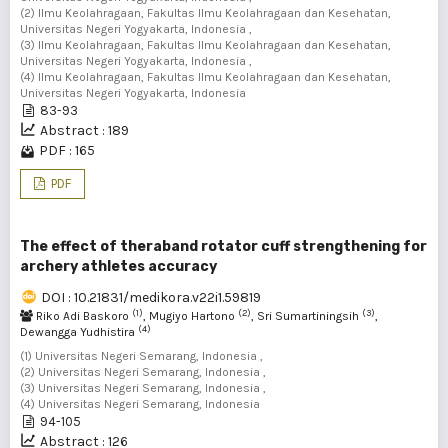
(2) Ilmu Keolahragaan, Fakultas Ilmu Keolahragaan dan Kesehatan,
Universitas Negeri Yogyakarta, Indonesia ,
(3) Ilmu Keolahragaan, Fakultas Ilmu Keolahragaan dan Kesehatan,
Universitas Negeri Yogyakarta, Indonesia ,
(4) Ilmu Keolahragaan, Fakultas Ilmu Keolahragaan dan Kesehatan,
Universitas Negeri Yogyakarta, Indonesia
83-93
Abstract : 189
PDF : 165
PDF
The effect of theraband rotator cuff strengthening for
archery athletes accuracy
DOI : 10.21831/medikora.v22i1.59819
(1)
(2)
(3)
Riko Adi Baskoro
, Mugiyo Hartono
, Sri Sumartiningsih
,
(4)
Dewangga Yudhistira
(1) Universitas Negeri Semarang, Indonesia ,
(2) Universitas Negeri Semarang, Indonesia ,
(3) Universitas Negeri Semarang, Indonesia ,
(4) Universitas Negeri Semarang, Indonesia
94-105
Abstract : 126