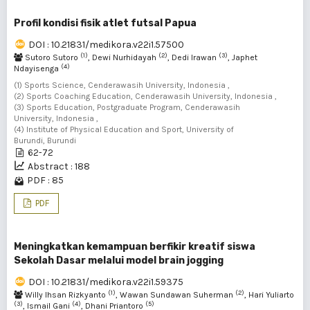
Profil kondisi fisik atlet futsal Papua
DOI : 10.21831/medikora.v22i1.57500
(1)
(2)
(3)
Sutoro Sutoro
, Dewi Nurhidayah
, Dedi Irawan
, Japhet
(4)
Ndayisenga
(1) Sports Science, Cenderawasih University, Indonesia ,
(2) Sports Coaching Education, Cenderawasih University, Indonesia ,
(3) Sports Education, Postgraduate Program, Cenderawasih
University, Indonesia ,
(4) Institute of Physical Education and Sport, University of
Burundi, Burundi
62-72
Abstract : 188
PDF : 85
PDF
Meningkatkan kemampuan berfikir kreatif siswa
Sekolah Dasar melalui model brain jogging
DOI : 10.21831/medikora.v22i1.59375
(1)
(2)
Willy Ihsan Rizkyanto
, Wawan Sundawan Suherman
, Hari Yuliarto
(3)
(4)
(5)
, Ismail Gani
, Dhani Priantoro