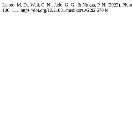
Lengo, M. D., Wali, C. N., Jado, G. G., & Nggaa, P. N. (2023). Plyo
100–111. https://doi.org/10.21831/medikora.v22i2.67044