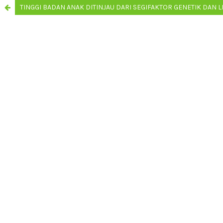
TINGGI BADAN ANAK DITINJAU DARI SEGIFAKTOR GENETIK DAN L