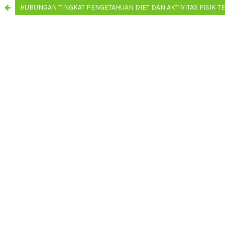
HUBUNGAN TINGKAT PENGETAHUAN DIET DAN AKTIVITAS FISIK T