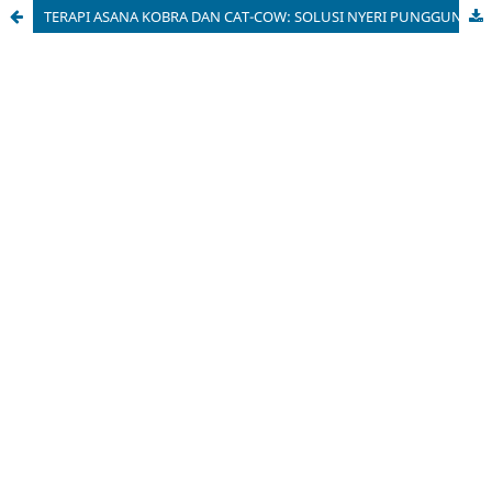
TERAPI ASANA KOBRA DAN CAT-COW: SOLUSI NYERI PUNGGUNG BAWAH MIOGENIK