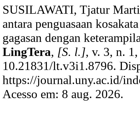
SUSILAWATI, Tjatur Mart
antara penguasaan kosakat
gagasan dengan keterampi
LingTera
,
[S. l.]
, v. 3, n. 
10.21831/lt.v3i1.8796. Dis
https://journal.uny.ac.id/in
Acesso em: 8 aug. 2026.