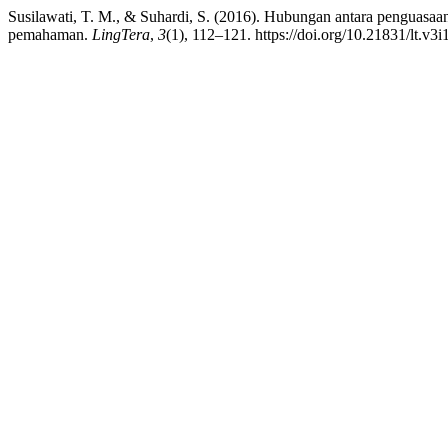
Susilawati, T. M., & Suhardi, S. (2016). Hubungan antara penguas
pemahaman.
LingTera
,
3
(1), 112–121. https://doi.org/10.21831/lt.v3