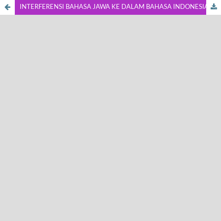
INTERFERENSI BAHASA JAWA KE DALAM BAHASA INDONESIA PADA KETERAMPILAN BERBICARA SISWA NEGERI 1 PLERET, BANTUL