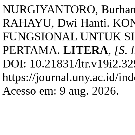
NURGIYANTORO, Burhan; 
RAHAYU, Dwi Hanti. K
FUNGSIONAL UNTUK S
PERTAMA.
LITERA
,
[S. l
DOI: 10.21831/ltr.v19i2.32
https://journal.uny.ac.id/in
Acesso em: 9 aug. 2026.