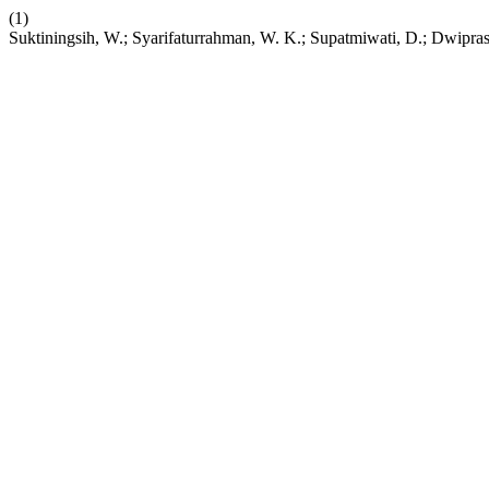
(1)
Suktiningsih, W.; Syarifaturrahman, W. K.; Supatmiwati, D.; Dwipr