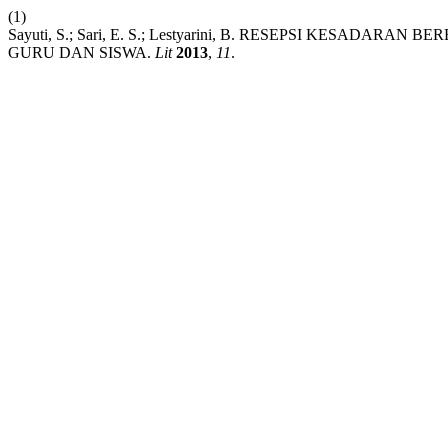
(1)
Sayuti, S.; Sari, E. S.; Lestyarini, B. RESEPSI KESADA
GURU DAN SISWA.
Lit
2013
,
11
.