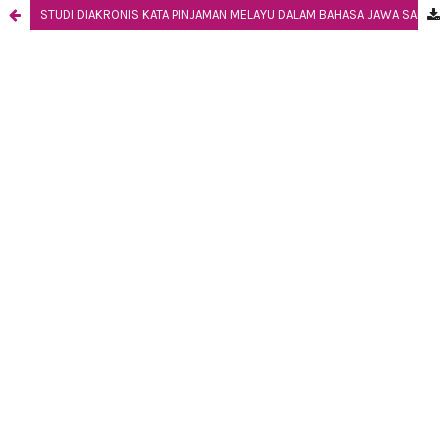
STUDI DIAKRONIS KATA PINJAMAN MELAYU DALAM BAHASA JAWA SALA