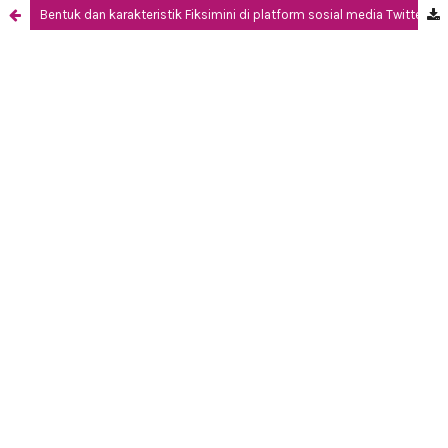
Bentuk dan karakteristik Fiksimini di platform sosial media Twitter dan Instagram