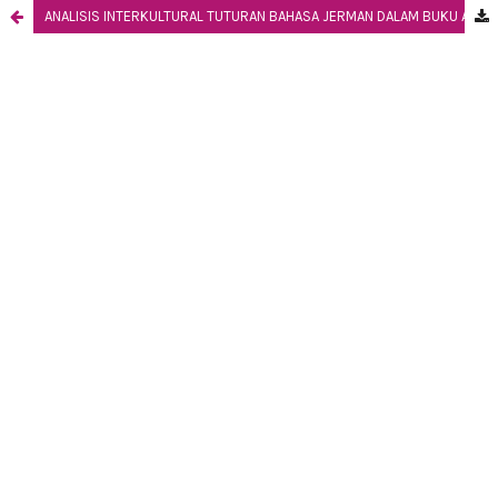
ANALISIS INTERKULTURAL TUTURAN BAHASA JERMAN DALAM BUKU AJAR DI PERGURUAN TINGGI