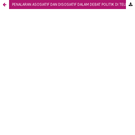
PENALARAN ASOSIATIF DAN DISOSIATIF DALAM DEBAT POLITIK DI TELEVISI