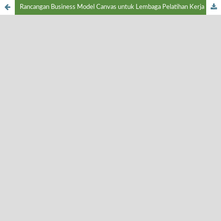
Rancangan Business Model Canvas untuk Lembaga Pelatihan Kerja Bidang Instruktur