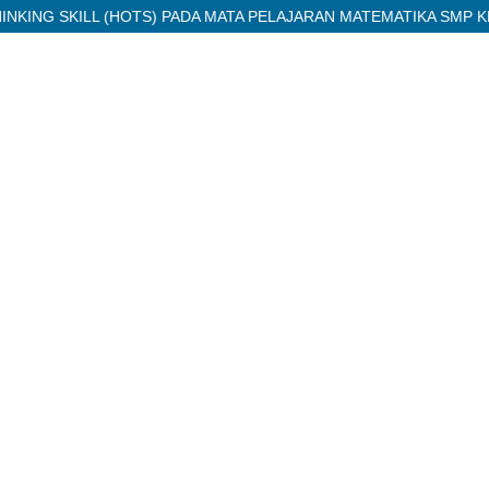
ING SKILL (HOTS) PADA MATA PELAJARAN MATEMATIKA SMP KE