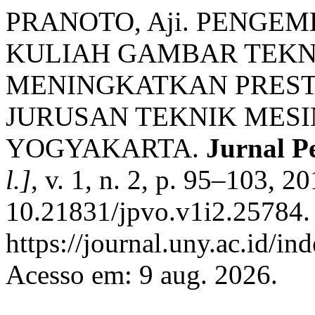
PRANOTO, Aji. PENG
KULIAH GAMBAR TEKN
MENINGKATKAN PREST
JURUSAN TEKNIK MESIN
YOGYAKARTA.
Jurnal P
l.]
, v. 1, n. 2, p. 95–103, 2
10.21831/jpvo.v1i2.25784.
https://journal.uny.ac.id/in
Acesso em: 9 aug. 2026.