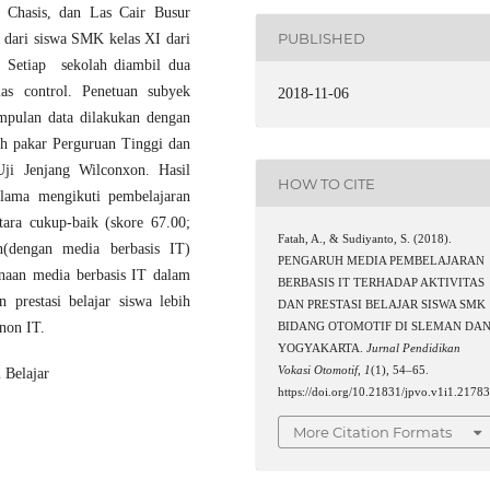
, Chasis, dan Las Cair Busur
PUBLISHED
l dari siswa SMK kelas XI dari
. Setiap sekolah diambil dua
as control. Penetuan subyek
2018-11-06
mpulan data dilakukan dengan
leh pakar Perguruan Tinggi dan
Uji Jenjang Wilconxon. Hasil
HOW TO CITE
selama mengikuti pembelajaran
tara cukup-baik (skore 67.00;
Fatah, A., & Sudiyanto, S. (2018).
n(dengan media berbasis IT)
PENGARUH MEDIA PEMBELAJARAN
unaan media berbasis IT dalam
BERBASIS IT TERHADAP AKTIVITAS
 prestasi belajar siswa lebih
DAN PRESTASI BELAJAR SISWA SMK
non IT.
BIDANG OTOMOTIF DI SLEMAN DA
YOGYAKARTA.
Jurnal Pendidikan
Vokasi Otomotif
,
1
(1), 54–65.
i Belajar
https://doi.org/10.21831/jpvo.v1i1.2178
More Citation Formats