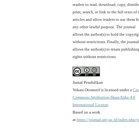
readers to read, download, copy, distrib
print, search, or link to the full texts of i
articles and allow readers to use them fo
any other lawful purpose. The journal
allows the author(s) to hold the copyrig
without restrictions. Finally, the journal
allows the author(s) to retain publishin
rights without restrictions
Jurnal Pendidikan
Vokasi Otomotif is licensed under a
Cre
Commons Attribution-ShareAlike 4.0
International License
.
Based on a work
at
https://journal.uny.ac.id/index.php/