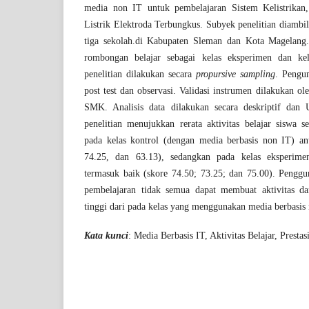
media non IT untuk pembelajaran Sistem Kelistrikan
Listrik Elektroda Terbungkus. Subyek penelitian diambi
tiga sekolah.di Kabupaten Sleman dan Kota Magelang
rombongan belajar sebagai kelas eksperimen dan kel
penelitian dilakukan secara
propursive sampling
. Pengu
post test dan observasi. Validasi instrumen dilakukan o
SMK. Analisis data dilakukan secara deskriptif dan 
penelitian menujukkan rerata aktivitas belajar siswa 
pada kelas kontrol (dengan media berbasis non IT) an
74.25, dan 63.13), sedangkan pada kelas eksperime
termasuk baik (skore 74.50; 73.25; dan 75.00). Pengg
pembelajaran tidak semua dapat membuat aktivitas dan
tinggi dari pada kelas yang menggunakan media berbasis 
Kata kunci
: Media Berbasis IT, Aktivitas Belajar, Prestas