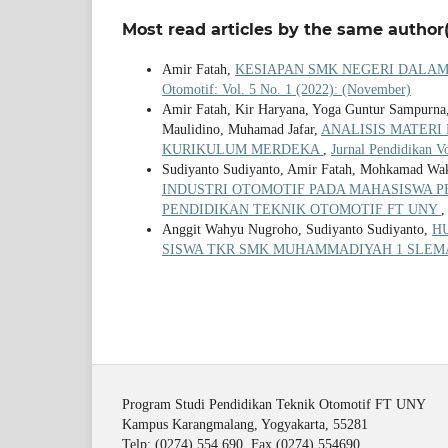
Most read articles by the same author(
Amir Fatah,
KESIAPAN SMK NEGERI DALA
Otomotif: Vol. 5 No. 1 (2022): (November)
Amir Fatah, Kir Haryana, Yoga Guntur Sampurna
Maulidino, Muhamad Jafar,
ANALISIS MATERI
KURIKULUM MERDEKA
,
Jurnal Pendidikan V
Sudiyanto Sudiyanto, Amir Fatah, Mohkamad Wa
INDUSTRI OTOMOTIF PADA MAHASISWA P
PENDIDIKAN TEKNIK OTOMOTIF FT UNY
Anggit Wahyu Nugroho, Sudiyanto Sudiyanto,
H
SISWA TKR SMK MUHAMMADIYAH 1 SLE
Program Studi Pendidikan Teknik Otomotif FT UNY
Kampus Karangmalang, Yogyakarta, 55281
Telp: (0274) 554 690, Fax (0274) 554690