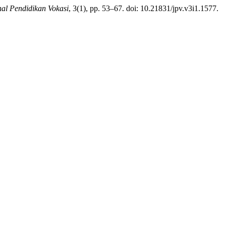
nal Pendidikan Vokasi
, 3(1), pp. 53–67. doi: 10.21831/jpv.v3i1.1577.