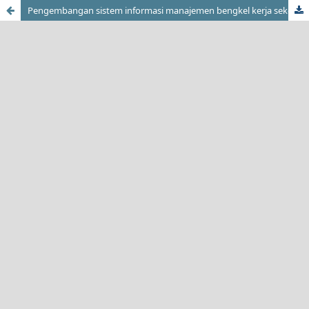
Pengembangan sistem informasi manajemen bengkel kerja sekolah menengah kejuruan