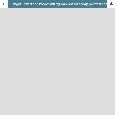
Pengaruh metode kooperatif tgt dan nht terhadap prestasi dan kepuasan pembelajaran kelistrikan otomotif di Smk